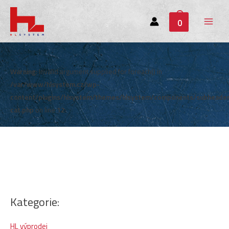
0
Main
Menu
Warning
: Invalid argument supplied for foreach() in
/var/www/hlsystem.cz/wp-
content/plugins/hlsystem/themes/hlsystem/components/subheade
cat.php
on line
12
Kategorie:
HL výprodej