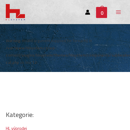
0
Main
Menu
Warning
: Invalid argument supplied for foreach() in
/var/www/hlsystem.cz/wp-
content/plugins/hlsystem/themes/hlsystem/components/subheade
cat.php
on line
12
Kategorie:
HL výprodej