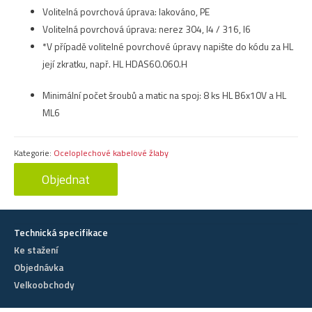
Volitelná povrchová úprava: lakováno, PE
Volitelná povrchová úprava: nerez 304, I4 / 316, I6
*V případě volitelné povrchové úpravy napište do kódu za HL
její zkratku, např. HL HDAS60.060.H
Minimální počet šroubů a matic na spoj: 8 ks HL B6x10V a HL
ML6
Kategorie:
Oceloplechové kabelové žlaby
Objednat
Technická specifikace
Ke stažení
Objednávka
Velkoobchody