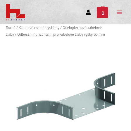
0
Main
Menu
Domů
/
Kabelové nosné systémy
/
Oceloplechové kabelové
žlaby
/ Odbočení horizontální pro kabelové žlaby výšky 60 mm