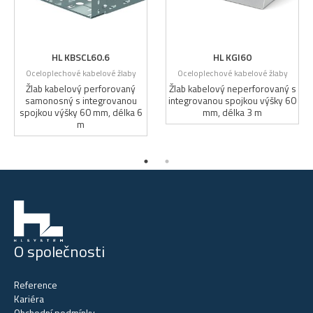
HL KBSCL60.6
HL KGI60
Oceloplechové kabelové žlaby
Oceloplechové kabelové žlaby
Žlab kabelový perforovaný
Žlab kabelový neperforovaný s
samonosný s integrovanou
integrovanou spojkou výšky 60
spojkou výšky 60 mm, délka 6
mm, délka 3 m
m
O společnosti
Reference
Kariéra