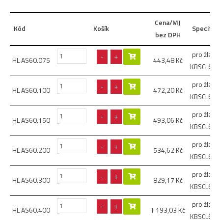
Cena/MJ
Kód
Košík
Specifik
bez DPH
pro žlaby
-
+
HL AS60.075
443,48
Kč
KBSCL60.
pro žlaby
-
+
HL AS60.100
472,20
Kč
KBSCL60.
pro žlaby
-
+
HL AS60.150
493,06
Kč
KBSCL60.
pro žlaby
-
+
HL AS60.200
534,62
Kč
KBSCL60.
pro žlaby
-
+
HL AS60.300
829,17
Kč
KBSCL60.
pro žlaby
-
+
HL AS60.400
1 193,03
Kč
KBSCL60.