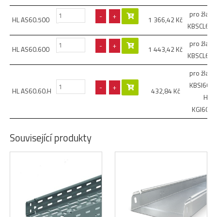
pro žlaby
-
+
HL AS60.500
1 366,42
Kč
KBSCL60.
pro žlaby
-
+
HL AS60.600
1 443,42
Kč
KBSCL60.
pro žlaby
KBSI60.0
-
+
HL AS60.60.H
432,84
Kč
HL
KGI60.0
Související produkty