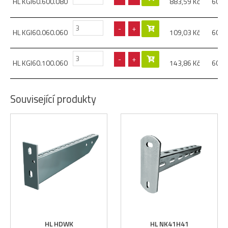
HL KGI60.600.080
883,59
Kč
60
-
+
HL KGI60.060.060
109,03
Kč
60
-
+
HL KGI60.100.060
143,86
Kč
60
Související produkty
HL HDWK
HL NK41H41