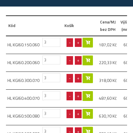
Cena/MJ
Výška
Kód
Košík
bez DPH
(mm)
-
+
HL KGI60.150.060
187,02
Kč
60
-
+
HL KGI60.200.060
220,33
Kč
60
-
+
HL KGI60.300.070
318,00
Kč
60
-
+
HL KGI60.400.070
487,60
Kč
60
-
+
HL KGI60.500.080
630,70
Kč
60
-
+