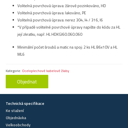
Volitelná povrchová úprava: žárově pozinkováno, HD
Volitelná povrchová úprava: lakováno, PE
Volitelná povrchová úprava: nerez 304, I4 / 316, I6
*V případě volitelné povrchové úpravy napište do kódu za HL
její zkratku, např. HL HDKGI60.060.060
Minimální počet šroubů a matic na spoj: 2 ks HL B6x10V a HL
ML6
Kategorie:
Oceloplechové kabelové žlaby
Objednat
Technická specifikace
Ke stažení
Objednávka
Velkoobchody