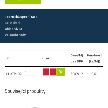
Technická specifikace
Ke stažení
Objednávka
Velkoobchody
Cena/MJ
Hmotnost
Kód
Košík
bez DPH
(kg/MJ)
-
+
HL KTP10A
68,89
Kč
0,01
Související produkty