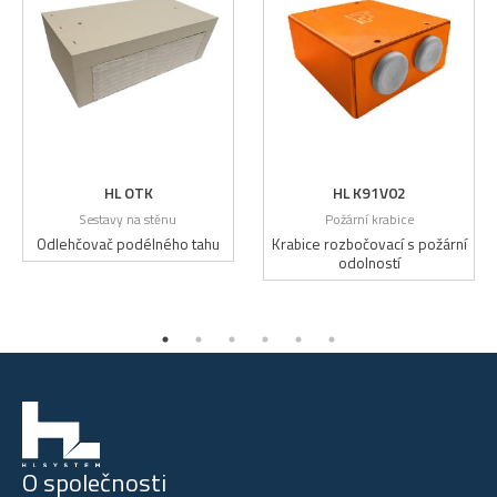
HL OTK
HL K91V02
Sestavy na stěnu
Požární krabice
Odlehčovač podélného tahu
Krabice rozbočovací s požární
odolností
O společnosti