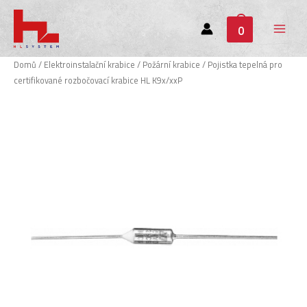
0
Main
Menu
Domů
/
Elektroinstalační krabice
/
Požární krabice
/ Pojistka tepelná pro
certifikované rozbočovací krabice HL K9x/xxP