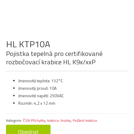
HL KTP10A
Pojistka tepelná pro certifikované
rozbočovací krabice HL K9x/xxP
Jmenovitá teplota: 152°C
Jmenovitý proud: 10A
Jmenovité napětí: 250VAC
Rozměr: 4,2 x 12 mm
Kategorie:
ČSN Příchytky, krabice, trubky
,
Požární krabice
Objednat