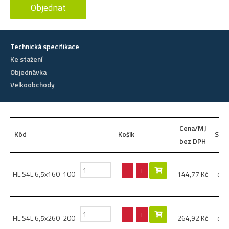
Objednat
Technická specifikace
Ke stažení
Objednávka
Velkoobchody
Cena/MJ
Kód
Košík
Spec
bez DPH
pr
-
+
HL S4L 6,5x160-100
144,77
Kč
dél
pr
-
+
HL S4L 6,5x260-200
264,92
Kč
dél