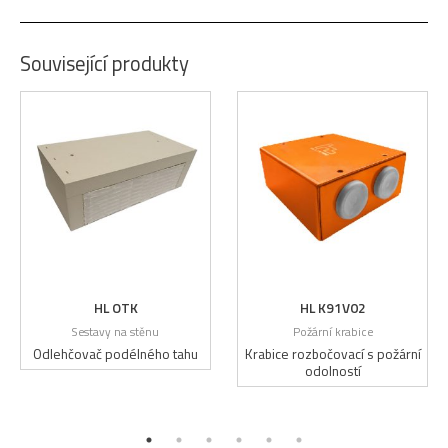
Související produkty
HL OTK
HL K91V02
Sestavy na stěnu
Požární krabice
Odlehčovač podélného tahu
Krabice rozbočovací s požární
odolností