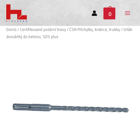
0
Main
Menu
Domů
/
Certifikované požární trasy
/
ČSN Příchytky, krabice, trubky
/ Vrták
dvoubřitý do betonu, SDS plus