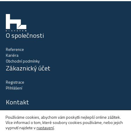
O společnosti
Reference
Kariéra
Obchodní podmínky
Zákaznický účet
Registrace
Přihlášení
Kontakt
tel.
+420 602 515 523
Používáme cookies, abychom vám poskytli nejlepší online zážitek.
tel.
+420 602 137 731
Více informací o tom, které soubory cookies používáme, nebo jejich
vypnutí najdete v
nastavení
.
email:
office@hlsystem.cz