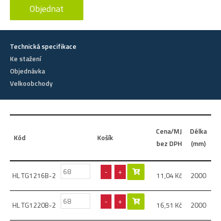
Objednat
Technická specifikace
Ke stažení
Objednávka
Velkoobchody
V
Cena/MJ
Délka
Kód
Košík
p
bez DPH
(mm)
-
+
HL TG1216B-2
11,04
Kč
2000
-
+
HL TG1220B-2
16,51
Kč
2000