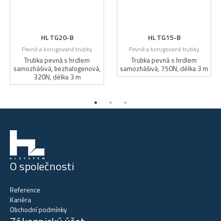
HL TG20-B
HL TG15-B
Pevné a korugované trubky
Pevné a korugované trubky
Trubka pevná s hrdlem
Trubka pevná s hrdlem
samozhášivá, bezhalogenová,
samozhášivá, 750N, délka 3 m
320N, délka 3 m
O společnosti
Reference
Kariéra
Obchodní podmínky