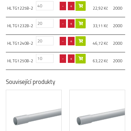
-
+
HL TG1225B-2
22,92
Kč
2000
-
+
HL TG1232B-2
33,11
Kč
2000
-
+
HL TG1240B-2
46,72
Kč
2000
-
+
HL TG1250B-2
63,22
Kč
2000
Související produkty