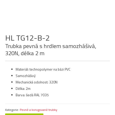
HL TG12-B-2
Trubka pevná s hrdlem samozhášivá,
320N, délka 2 m
Materiál: technopolymer na bázi PVC
Samozhášivý
Mechanická odolnost: 320N
Délka: 2m
Barva: šedá RAL 7035
Kategorie:
Pevné a korugované trubky