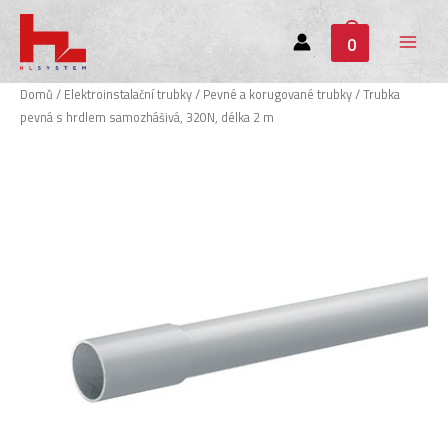
0
Main
Menu
Domů
/
Elektroinstalační trubky
/
Pevné a korugované trubky
/ Trubka
pevná s hrdlem samozhášivá, 320N, délka 2 m