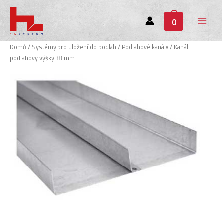
0
Main
Menu
Domů
/
Systémy pro uložení do podlah
/
Podlahové kanály
/ Kanál
podlahový výšky 38 mm