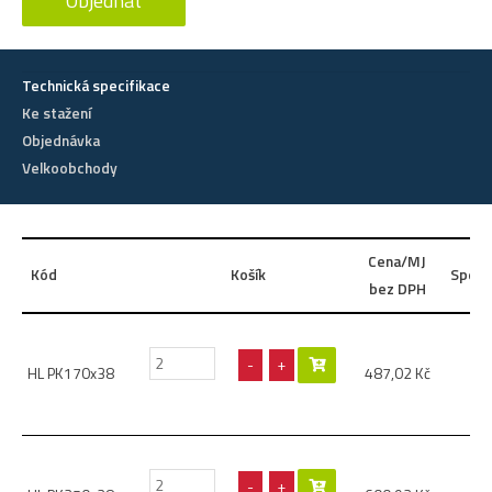
Objednat
Technická specifikace
Ke stažení
Objednávka
Velkoobchody
Cena/MJ
Kód
Košík
Speci
bez DPH
-
+
HL PK170x38
487,02
Kč
-
+