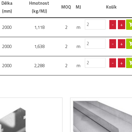
Délka
Hmotnost
MOQ
MJ
Košík
(mm)
(kg/MJ)
-
+
2000
1,118
2
m
-
+
2000
1,638
2
m
-
+
2000
2,288
2
m