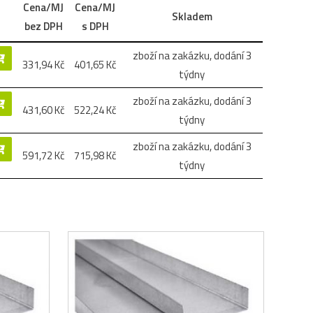
Cena/MJ
Cena/MJ
Skladem
bez DPH
s DPH
zboží na zakázku, dodání 3
331,94
Kč
401,65
Kč
týdny
zboží na zakázku, dodání 3
431,60
Kč
522,24
Kč
týdny
zboží na zakázku, dodání 3
591,72
Kč
715,98
Kč
týdny