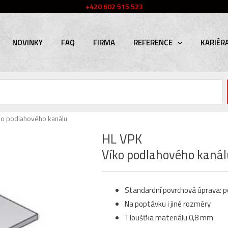
+420 602 515 523
NOVINKY
FAQ
FIRMA
REFERENCE
KARIÉR
ko podlahového kanálu
HL VPK
Víko podlahového kanál
Standardní povrchová úprava: 
Na poptávku i jiné rozměry
Tloušťka materiálu 0,8 mm