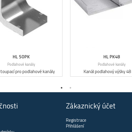
HL SOPK
HL PK48
Podlahové kanály
Podlahové kanály
toupací pro podlahové kanály
Kanál podlahový výšky 4
čnosti
Zákaznický účet
Registrace
Přihlášení
odmínky