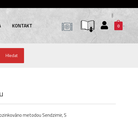
A
KONTAKT
0
Hledat
u
pozinkováno metodou Sendzimir, S