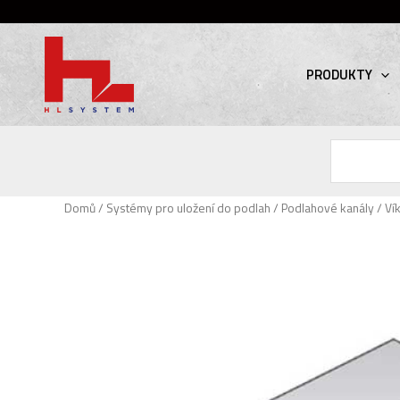
PRODUKTY
Hledat
Domů
/
Systémy pro uložení do podlah
/
Podlahové kanály
/ Ví