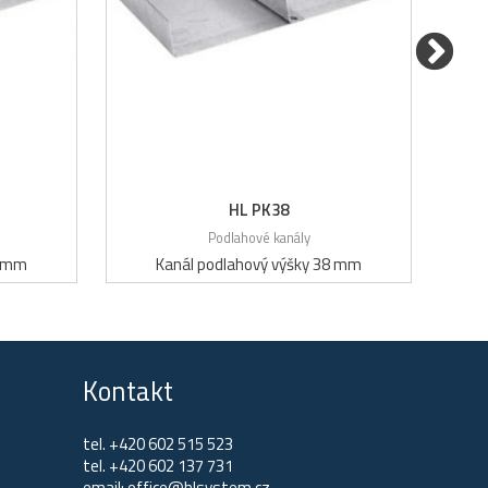
HL PK38
Podlahové kanály
8 mm
Kanál podlahový výšky 38 mm
Kontakt
tel.
+420 602 515 523
tel.
+420 602 137 731
email:
office@hlsystem.cz