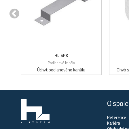
HL SPK
Podlahové kanály
Úchyt podlahového kanálu
Ohyb s
O spole
Reference
Kariéra
Obchodní p