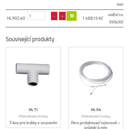
mm
vnitřní rozm
-
+
HL POZ.40
1 468,15
Kč
350x350 
Související produkty
HL TI
HL S4
Příslušenství trubky
Příslušenství trubky
T-kus pro trubky s osazením
Pero protahovací nylonové –
průměr 4 mm