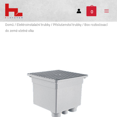
0
Main
Menu
Domů
/
Elektroinstalační trubky
/
Příslušenství trubky
/ Box rozbočovací
do země včetně víka