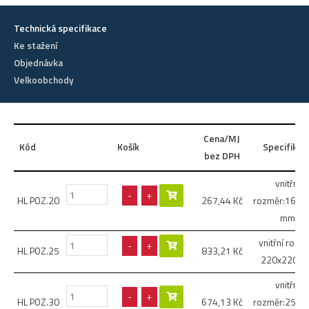
Technická specifikace
Ke stažení
Objednávka
Velkoobchody
Cena/MJ
Kód
Košík
Specifikac
bez DPH
vnitřní
-
+
HL POZ.20
267,44
Kč
rozměr:160x
mm
vnitřní rozm
-
+
HL POZ.25
833,21
Kč
220x220 
vnitřní
-
+
HL POZ.30
674,13
Kč
rozměr:250x