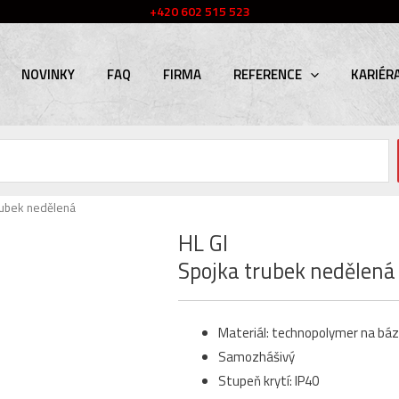
+420 602 515 523
NOVINKY
FAQ
FIRMA
REFERENCE
KARIÉR
rubek nedělená
HL GI
Spojka trubek nedělená
Materiál: technopolymer na báz
Samozhášivý
Stupeň krytí: IP40