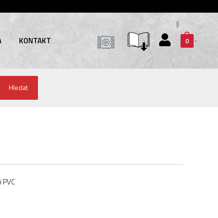
A
KONTAKT
0
Hledat
i PVC