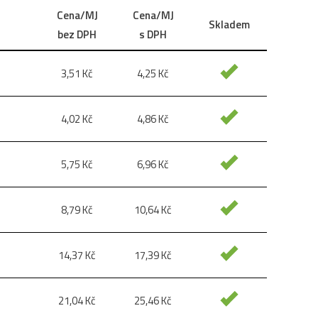
Cena/MJ
Cena/MJ
Skladem
bez DPH
s DPH
3,51
Kč
4,25
Kč
4,02
Kč
4,86
Kč
5,75
Kč
6,96
Kč
8,79
Kč
10,64
Kč
14,37
Kč
17,39
Kč
21,04
Kč
25,46
Kč