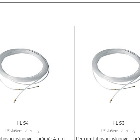
HL S4
HL S3
Příslušenství trubky
Příslušenství trubky
ahovací nylonové – průměr 4 mm
Pero protahovací nylonové – p