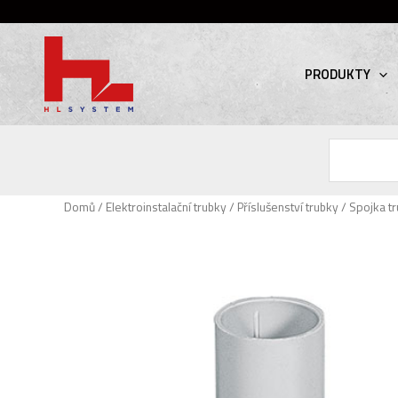
PRODUKTY
Hledat
Domů
/
Elektroinstalační trubky
/
Příslušenství trubky
/ Spojka t