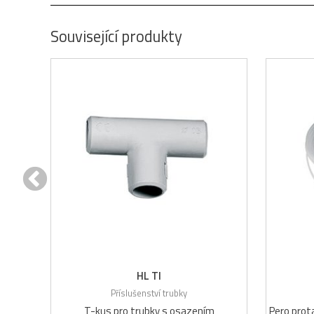
Související produkty
HL TI
Příslušenství trubky
T-kus pro trubky s osazením
Pero prot