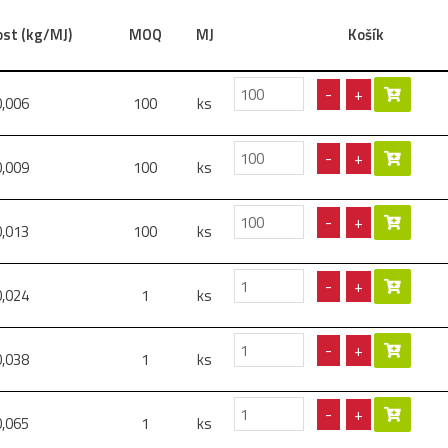
st (kg/MJ)
MOQ
MJ
Košík
-
+
0,006
100
ks
-
+
0,009
100
ks
-
+
0,013
100
ks
-
+
0,024
1
ks
-
+
0,038
1
ks
-
+
0,065
1
ks