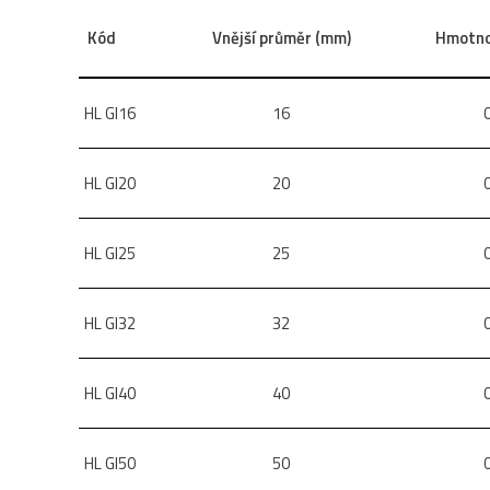
Kód
Vnější průměr (mm)
Hmotno
HL GI16
16
HL GI20
20
HL GI25
25
HL GI32
32
HL GI40
40
HL GI50
50