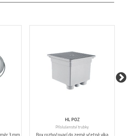
HL POZ
Příslušenství trubky
růměr 3 mm
Box rozbočovací do země včetně víka
Spoj