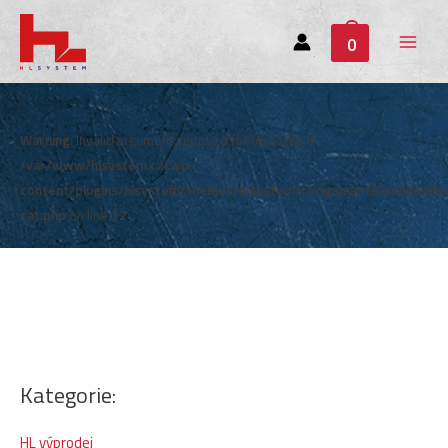
0
Main
Menu
Warning
: Invalid argument supplied for foreach() in
/var/www/hlsystem.cz/wp-
content/plugins/hlsystem/themes/hlsystem/components/subheade
cat.php
on line
12
Kategorie:
HL výprodej