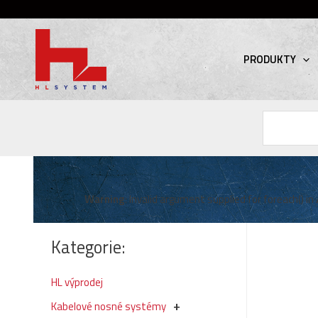
PRODUKTY
Hledat
Warning
: Invalid argument supplied for foreach() in
Kategorie:
HL výprodej
Kabelové nosné systémy