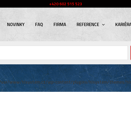
+420 602 515 523
NOVINKY
FAQ
FIRMA
REFERENCE
KARIÉR
/var/www/hlsystem.cz/wp-content/plugins/hlsystem/themes/hl