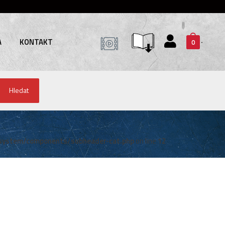
A
KONTAKT
0
Hledat
system/components/subheader-cat.php
on line
12