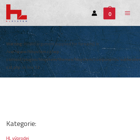
0
Main
Menu
Warning
: Invalid argument supplied for foreach() in
/var/www/hlsystem.cz/wp-
content/plugins/hlsystem/themes/hlsystem/components/subheade
cat.php
on line
12
Kategorie:
HL výprodej