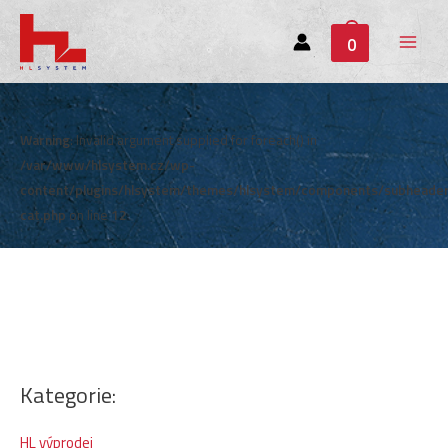
0
Main
Menu
Warning
: Invalid argument supplied for foreach() in
/var/www/hlsystem.cz/wp-
content/plugins/hlsystem/themes/hlsystem/components/subheade
cat.php
on line
12
Kategorie:
HL výprodej