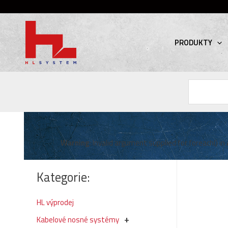
PRODUKTY
Hledat
Warning
: Invalid argument supplied for foreach() in
Kategorie:
HL výprodej
Kabelové nosné systémy