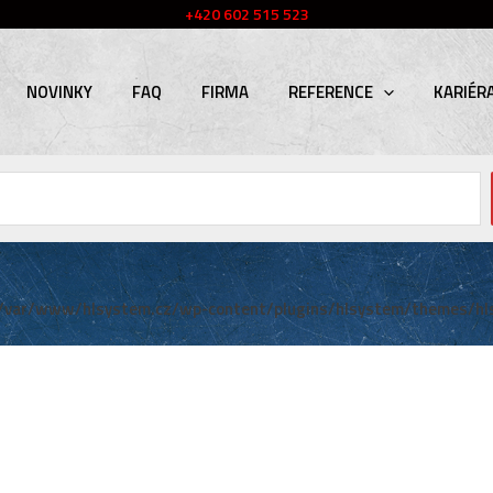
+420 602 515 523
NOVINKY
FAQ
FIRMA
REFERENCE
KARIÉR
/var/www/hlsystem.cz/wp-content/plugins/hlsystem/themes/hl