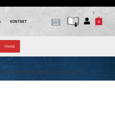
A
KONTAKT
0
Hledat
system/components/subheader-cat.php
on line
12