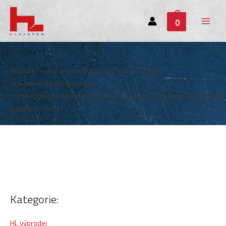
0
Main
Menu
Warning
: Invalid argument supplied for foreach() in
/var/www/hlsystem.cz/wp-
content/plugins/hlsystem/themes/hlsystem/components/subheade
cat.php
on line
12
Kategorie:
HL výprodej