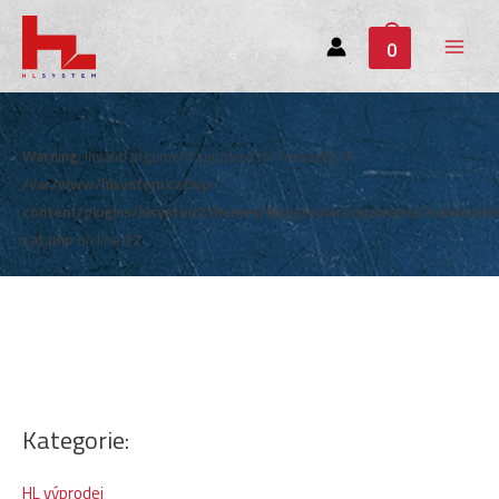
0
Main
Menu
Warning
: Invalid argument supplied for foreach() in
/var/www/hlsystem.cz/wp-
content/plugins/hlsystem/themes/hlsystem/components/subheade
cat.php
on line
12
Kategorie:
HL výprodej