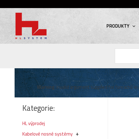
PRODUKTY
Hledat
Warning
: Invalid argument supplied for foreach() in
Kategorie:
HL výprodej
Kabelové nosné systémy