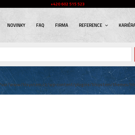
+420 602 515 523
NOVINKY
FAQ
FIRMA
REFERENCE
KARIÉR
/var/www/hlsystem.cz/wp-content/plugins/hlsystem/themes/hl