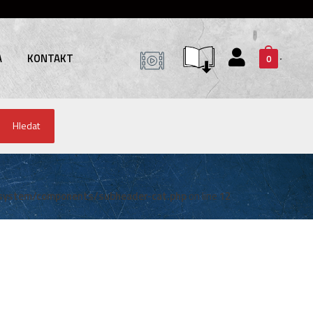
A
KONTAKT
0
Hledat
system/components/subheader-cat.php
on line
12