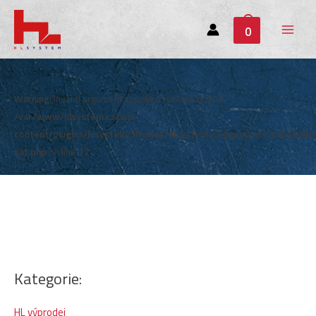
0
Main
Menu
Warning
: Invalid argument supplied for foreach() in
/var/www/hlsystem.cz/wp-
content/plugins/hlsystem/themes/hlsystem/components/subheade
cat.php
on line
12
Kategorie:
HL výprodej