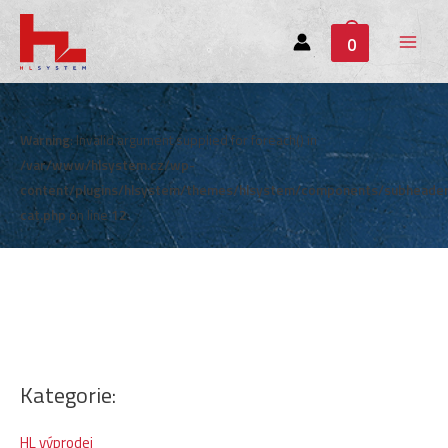
0
Main
Menu
Warning
: Invalid argument supplied for foreach() in
/var/www/hlsystem.cz/wp-
content/plugins/hlsystem/themes/hlsystem/components/subheade
cat.php
on line
12
Kategorie:
HL výprodej