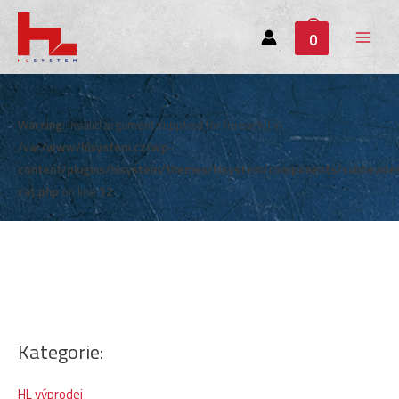
0
Main
Menu
Warning
: Invalid argument supplied for foreach() in
/var/www/hlsystem.cz/wp-
content/plugins/hlsystem/themes/hlsystem/components/subheade
cat.php
on line
12
Kategorie:
HL výprodej