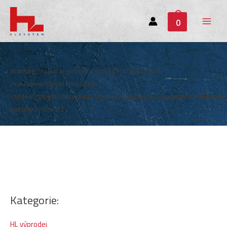
0
Main
Menu
Warning
: Invalid argument supplied for foreach() in
/var/www/hlsystem.cz/wp-
content/plugins/hlsystem/themes/hlsystem/components/subheade
cat.php
on line
12
Kategorie:
HL výprodej