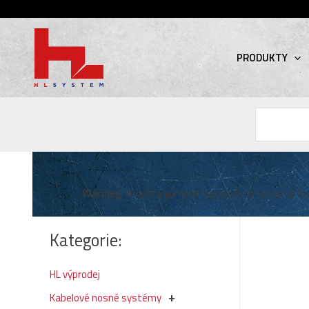
PRODUKTY
Hledat
Warning
: Invalid argument supplied for foreach() in
Kategorie:
HL výprodej
Kabelové nosné systémy