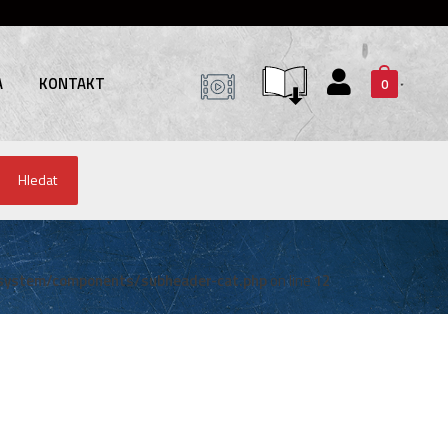
A
KONTAKT
0
Hledat
system/components/subheader-cat.php
on line
12