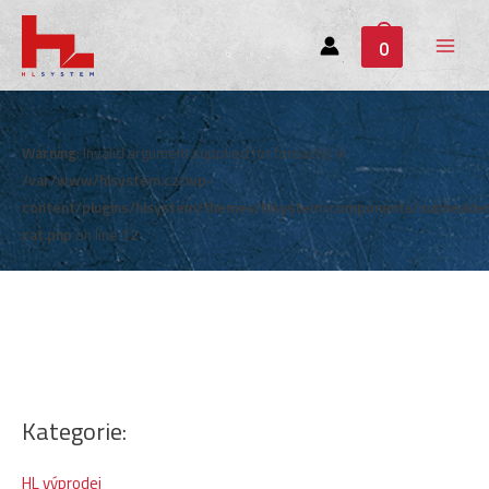
0
Main
Menu
Warning
: Invalid argument supplied for foreach() in
/var/www/hlsystem.cz/wp-
content/plugins/hlsystem/themes/hlsystem/components/subheade
cat.php
on line
12
Kategorie:
HL výprodej