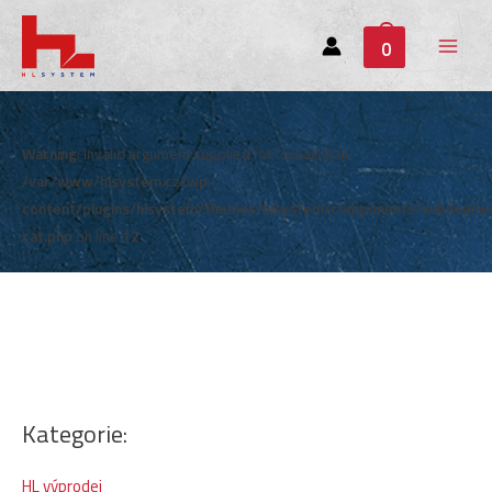
0
Main
Menu
Warning
: Invalid argument supplied for foreach() in
/var/www/hlsystem.cz/wp-
content/plugins/hlsystem/themes/hlsystem/components/subheade
cat.php
on line
12
Kategorie:
HL výprodej