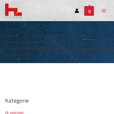
0
Main
Menu
Warning
: Invalid argument supplied for foreach() in
/var/www/hlsystem.cz/wp-
content/plugins/hlsystem/themes/hlsystem/components/subheade
cat.php
on line
12
Kategorie:
HL výprodej