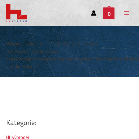
0
Main
Menu
Warning
: Invalid argument supplied for foreach() in
/var/www/hlsystem.cz/wp-
content/plugins/hlsystem/themes/hlsystem/components/subheade
cat.php
on line
12
Kategorie:
HL výprodej