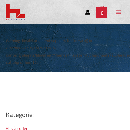
0
Main
Menu
Warning
: Invalid argument supplied for foreach() in
/var/www/hlsystem.cz/wp-
content/plugins/hlsystem/themes/hlsystem/components/subheade
cat.php
on line
12
Kategorie:
HL výprodej