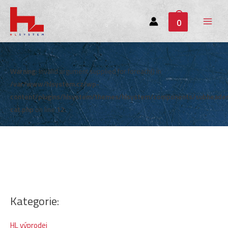
0
Main
Menu
Warning
: Invalid argument supplied for foreach() in
/var/www/hlsystem.cz/wp-
content/plugins/hlsystem/themes/hlsystem/components/subheade
cat.php
on line
12
Kategorie:
HL výprodej