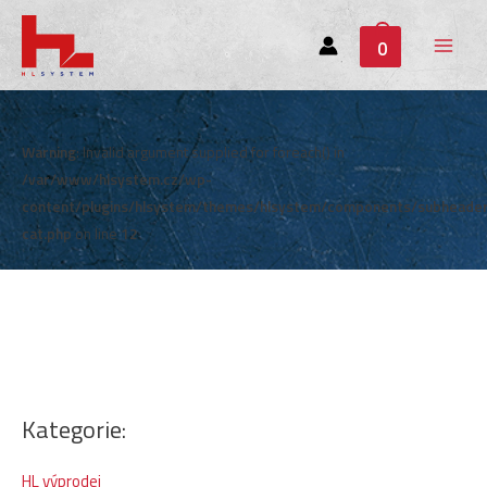
0
Main
Menu
Warning
: Invalid argument supplied for foreach() in
/var/www/hlsystem.cz/wp-
content/plugins/hlsystem/themes/hlsystem/components/subheade
cat.php
on line
12
Kategorie:
HL výprodej