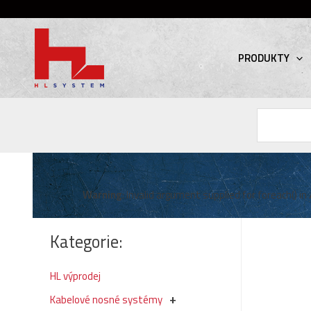
PRODUKTY
Hledat
Warning
: Invalid argument supplied for foreach() in
Kategorie:
HL výprodej
Kabelové nosné systémy