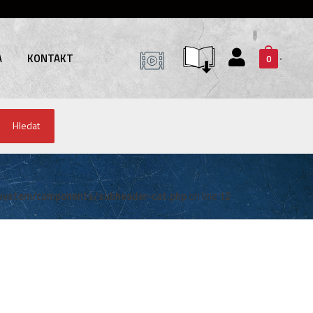
A
KONTAKT
0
Hledat
system/components/subheader-cat.php
on line
12