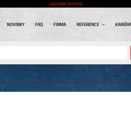
+420 602 515 523
NOVINKY
FAQ
FIRMA
REFERENCE
KARIÉR
/var/www/hlsystem.cz/wp-content/plugins/hlsystem/themes/hl