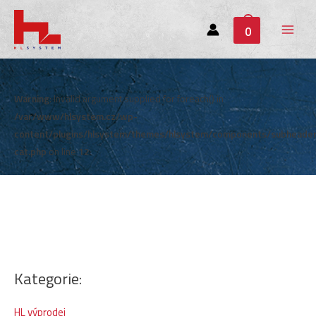
0
Main
Menu
Warning
: Invalid argument supplied for foreach() in
/var/www/hlsystem.cz/wp-
content/plugins/hlsystem/themes/hlsystem/components/subheade
cat.php
on line
12
Kategorie:
HL výprodej