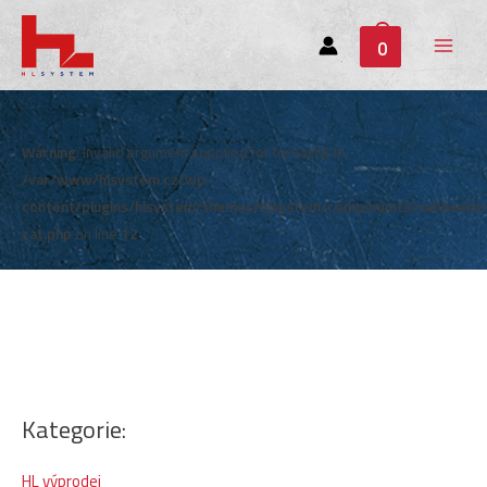
0
Main
Menu
Warning
: Invalid argument supplied for foreach() in
/var/www/hlsystem.cz/wp-
content/plugins/hlsystem/themes/hlsystem/components/subheade
cat.php
on line
12
Kategorie:
HL výprodej