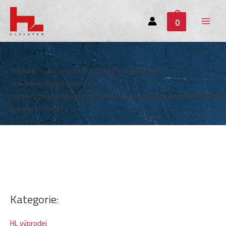
0
Main
Menu
Warning
: Invalid argument supplied for foreach() in
/var/www/hlsystem.cz/wp-
content/plugins/hlsystem/themes/hlsystem/components/subheade
cat.php
on line
12
Kategorie:
HL výprodej