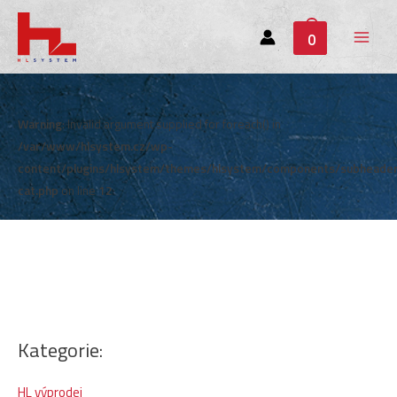
0
Main
Menu
Warning
: Invalid argument supplied for foreach() in
/var/www/hlsystem.cz/wp-
content/plugins/hlsystem/themes/hlsystem/components/subheade
cat.php
on line
12
Kategorie:
HL výprodej