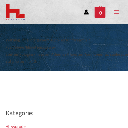
0
Main
Menu
Warning
: Invalid argument supplied for foreach() in
/var/www/hlsystem.cz/wp-
content/plugins/hlsystem/themes/hlsystem/components/subheade
cat.php
on line
12
Kategorie:
HL výprodej