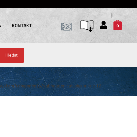
A
KONTAKT
0
Hledat
system/components/subheader-cat.php
on line
12