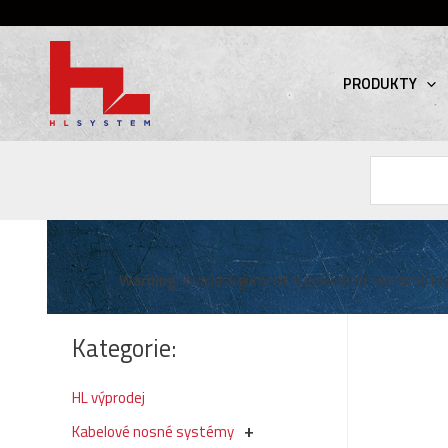
PRODUKTY
Hledat
Warning
: Invalid argument supplied for foreach() in
Kategorie:
HL výprodej
Kabelové nosné systémy