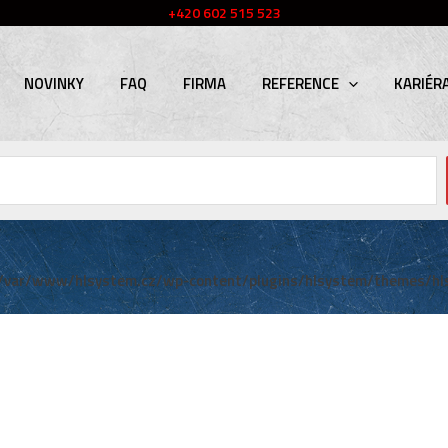
+420 602 515 523
NOVINKY
FAQ
FIRMA
REFERENCE
KARIÉR
/var/www/hlsystem.cz/wp-content/plugins/hlsystem/themes/hl