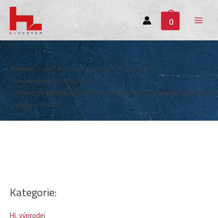
0
Main
Menu
Warning
: Invalid argument supplied for foreach() in
/var/www/hlsystem.cz/wp-
content/plugins/hlsystem/themes/hlsystem/components/subheade
cat.php
on line
12
Kategorie:
HL výprodej