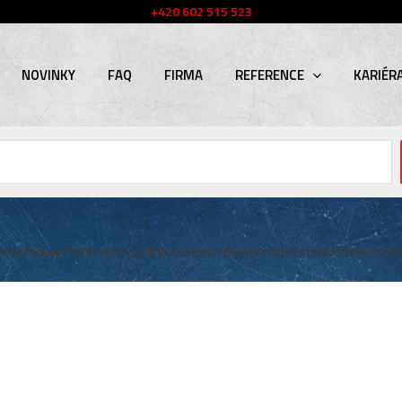
+420 602 515 523
NOVINKY
FAQ
FIRMA
REFERENCE
KARIÉR
/var/www/hlsystem.cz/wp-content/plugins/hlsystem/themes/hl