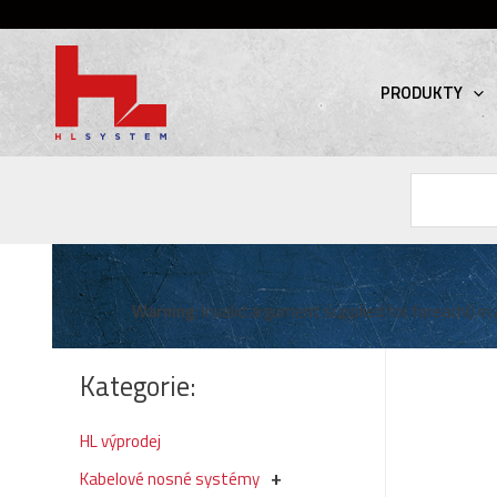
PRODUKTY
Hledat
Warning
: Invalid argument supplied for foreach() in
Kategorie:
HL výprodej
Kabelové nosné systémy