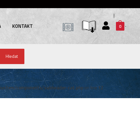
A
KONTAKT
0
Hledat
system/components/subheader-cat.php
on line
12