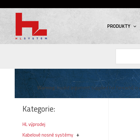
PRODUKTY
Hledat
Warning
: Invalid argument supplied for foreach() in
Kategorie:
HL výprodej
Kabelové nosné systémy