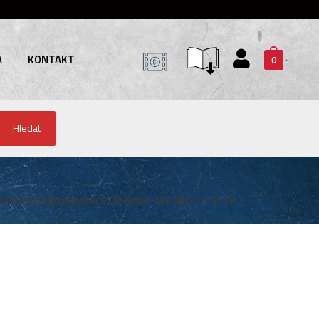
A
KONTAKT
0
Hledat
system/components/subheader-cat.php
on line
12