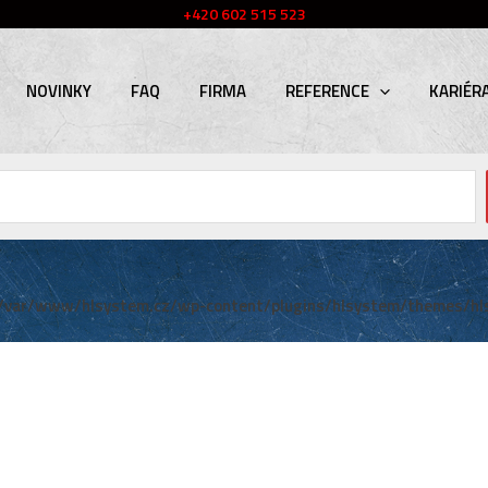
+420 602 515 523
NOVINKY
FAQ
FIRMA
REFERENCE
KARIÉR
/var/www/hlsystem.cz/wp-content/plugins/hlsystem/themes/hl