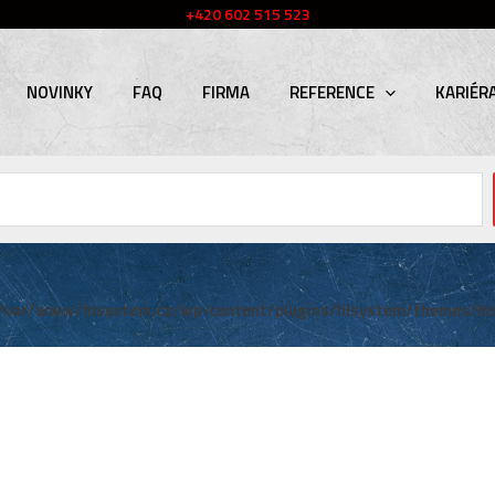
+420 602 515 523
NOVINKY
FAQ
FIRMA
REFERENCE
KARIÉR
/var/www/hlsystem.cz/wp-content/plugins/hlsystem/themes/hl