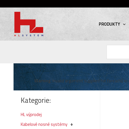
PRODUKTY
Hledat
Warning
: Invalid argument supplied for foreach() in
Kategorie:
HL výprodej
Kabelové nosné systémy