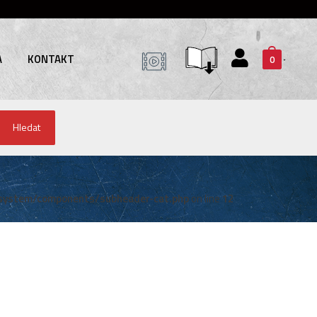
A
KONTAKT
0
Hledat
system/components/subheader-cat.php
on line
12