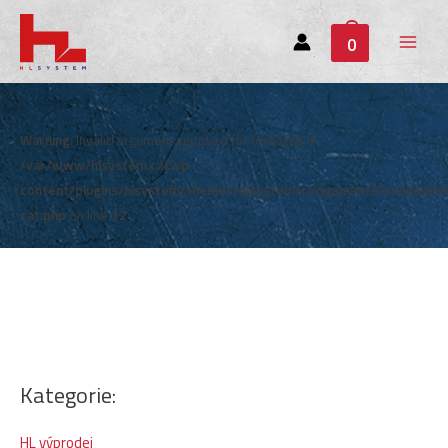
0
Main
Menu
Warning
: Invalid argument supplied for foreach() in
/var/www/hlsystem.cz/wp-
content/plugins/hlsystem/themes/hlsystem/components/subheade
cat.php
on line
12
Kategorie:
HL výprodej