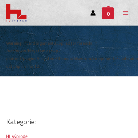
0
Main
Menu
Warning
: Invalid argument supplied for foreach() in
/var/www/hlsystem.cz/wp-
content/plugins/hlsystem/themes/hlsystem/components/subheade
cat.php
on line
12
Kategorie:
HL výprodej