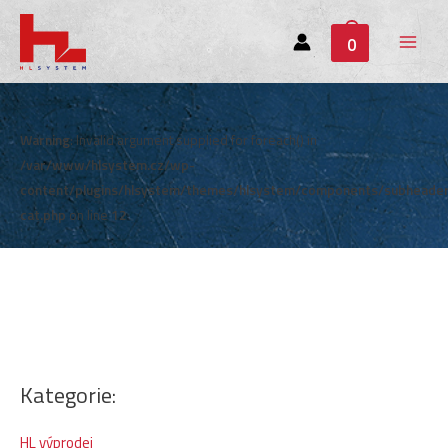
0
Main
Menu
Warning
: Invalid argument supplied for foreach() in
/var/www/hlsystem.cz/wp-
content/plugins/hlsystem/themes/hlsystem/components/subheade
cat.php
on line
12
Kategorie:
HL výprodej