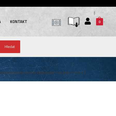
A
KONTAKT
0
Hledat
system/components/subheader-cat.php
on line
12