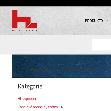
PRODUKTY
Hledat
Warning
: Invalid argument supplied for foreach() in
Kategorie:
HL výprodej
Kabelové nosné systémy