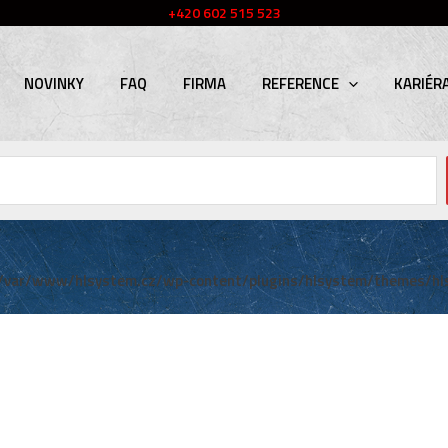
+420 602 515 523
NOVINKY
FAQ
FIRMA
REFERENCE
KARIÉR
/var/www/hlsystem.cz/wp-content/plugins/hlsystem/themes/hl