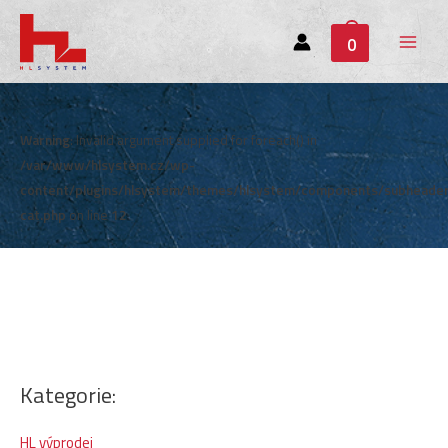
0
Main
Menu
Warning
: Invalid argument supplied for foreach() in
/var/www/hlsystem.cz/wp-
content/plugins/hlsystem/themes/hlsystem/components/subheade
cat.php
on line
12
Kategorie:
HL výprodej