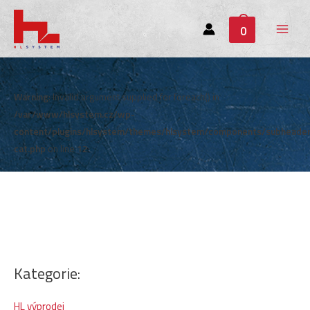
0
Main
Menu
Warning
: Invalid argument supplied for foreach() in
/var/www/hlsystem.cz/wp-
content/plugins/hlsystem/themes/hlsystem/components/subheade
cat.php
on line
12
Kategorie:
HL výprodej