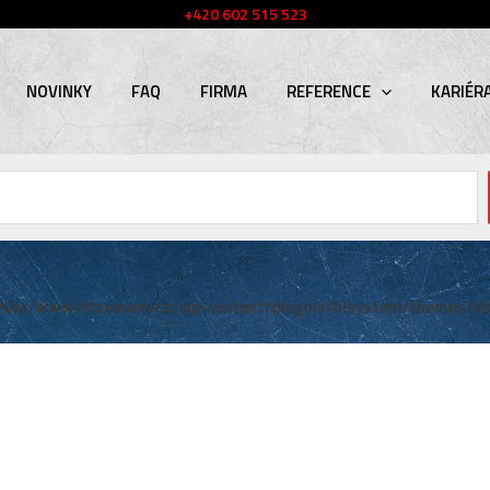
+420 602 515 523
NOVINKY
FAQ
FIRMA
REFERENCE
KARIÉR
/var/www/hlsystem.cz/wp-content/plugins/hlsystem/themes/hl