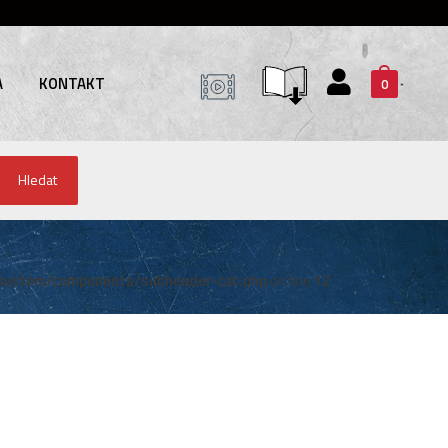
A
KONTAKT
0
Hledat
system/components/subheader-cat.php
on line
12