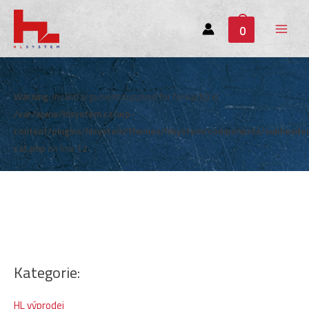
0
Main
Menu
Warning
: Invalid argument supplied for foreach() in
/var/www/hlsystem.cz/wp-
content/plugins/hlsystem/themes/hlsystem/components/subheade
cat.php
on line
12
Kategorie:
HL výprodej